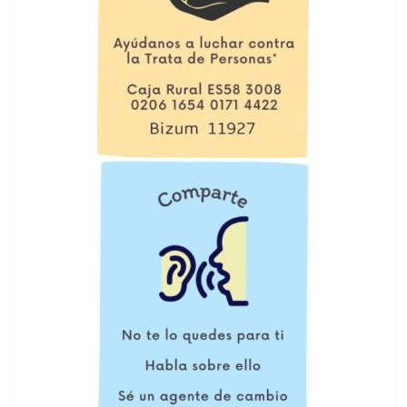
El primer sentido de justicia es cuando
alguien te cree
1
Testimonios
En Soria, una pareja de migrados son los
delegados diocesanos de Migraciones
2
Testimonios
También la vida consagrada un
«nosotros» más grande
3
Testimonios
Encuentro y Solidaridad de Pamplona:
comunión en la diversidad
4