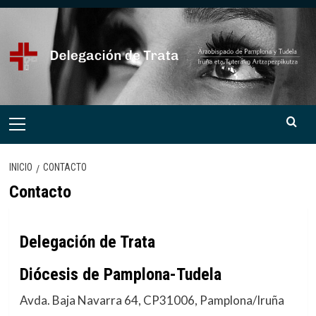
Saltar
al
contenido
Menú
primario
INICIO
CONTACTO
Contacto
Delegación de Trata
Diócesis de Pamplona-Tudela
Avda. Baja Navarra 64, CP
31006,
Pamplona/Iruña