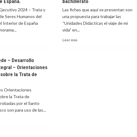
e España.
bachillerato
jecutivo 2024 – Trata y
Las fichas que aquí se presentan son
 de Seres Humanos del
una propuesta para trabajar las
el Interior de España
“Unidades Didácticas el viaje de mi
norama...
vida” en...
Leer
Leer más
más
e
sobre
men
Fichas
ede – Desarrollo
tivo
para
egral – Orientaciones
trabajar
 sobre la Trata de
:
el
tema
de
es Orientaciones
tación
trata
obre la Trata de
en
robadas por el Santo
s
colegios
nos.
ordinarios
co son para uso de las...
terio
de
5º
ior.
de
e
erno
primaria