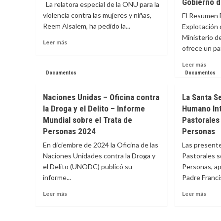
Gobierno d
La relatora especial de la ONU para la
violencia contra las mujeres y niñas,
El Resumen E
Reem Alsalem, ha pedido la...
Explotación
Ministerio d
Leer
Leer más
ofrece un pa
más
sobre
Leer
Leer más
Gestación
más
Documentos
Documentos
subrogada,
sobr
una
Resu
Naciones Unidas – Oficina contra
La Santa S
grave
ejecu
violación
la Droga y el Delito – Informe
Humano Int
anual
de
Mundial sobre el Trata de
Pastorales
2024
los
Trata
Personas 2024
Personas
derechos
y
humanos.
En diciembre de 2024 la Oficina de las
Las present
explo
Naciones Unidades contra la Droga y
Pastorales s
de
el Delito (UNODC) publicó su
Personas, ap
sere
huma
informe...
Padre Francis
Minis
Leer
Leer
Leer más
Leer más
del
más
más
Inter
sobre
sobr
Gobi
Naciones
La