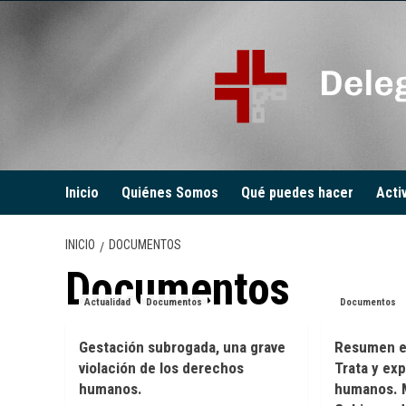
Saltar
al
contenido
Inicio
Quiénes Somos
Qué puedes hacer
Acti
INICIO
DOCUMENTOS
Documentos
Actualidad
Documentos
Documentos
Gestación subrogada, una grave
Resumen ej
violación de los derechos
Trata y ex
humanos.
humanos. Mi