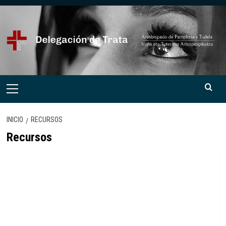
Saltar
al
contenido
Menú
primario
INICIO
RECURSOS
Recursos